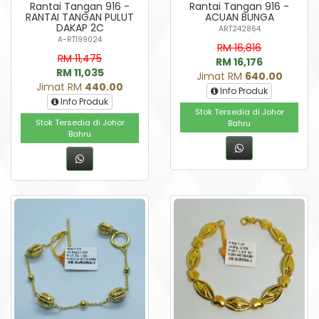
Rantai Tangan 916 -
Rantai Tangan 916 -
RANTAI TANGAN PULUT
ACUAN BUNGA
DAKAP 2C
ART242864
A-RT199024
RM 16,816
RM 11,475
RM 16,176
RM 11,035
Jimat RM
640.00
Jimat RM
440.00
Info Produk
Info Produk
Stok Tersedia di Johor
Stok Tersedia di Johor
Bahru
Bahru