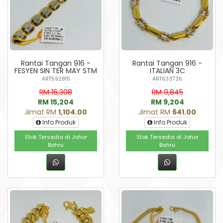
Rantai Tangan 916 -
Rantai Tangan 916 -
FESYEN SIN TER MAY STM
ITALIAN 3C
ART592815
ART633736
RM 16,308
RM 9,845
RM 15,204
RM 9,204
Jimat RM
1,104.00
Jimat RM
641.00
Info Produk
Info Produk
Stok Tersedia di Johor
Stok Tersedia di Johor
Bahru
Bahru