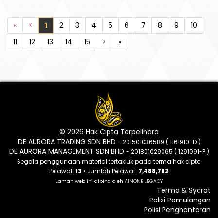
«
<
1
2
3
4
5
6
7
8
9
10
11
12
13
14
15
>
»
© 2026 Hak Cipta Terpelihara
DE AURORA TRADING SDN BHD
- 201501036589 ( 1161910-D )
DE AURORA MANAGEMENT SDN BHD
- 201801029065 ( 1291091-P )
Segala penggunaan material tertakluk pada terma hak cipta
Pelawat:
13
• Jumlah Pelawat:
7,488,782
Laman web ini dibina oleh
AINONE LEGACY
Terma & Syarat
Polisi Pemulangan
Polisi Penghantaran