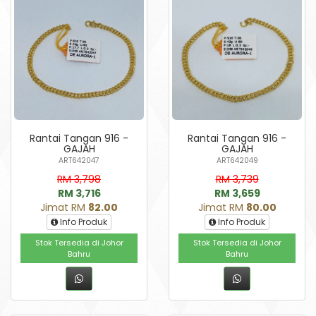
Rantai Tangan 916 -
Rantai Tangan 916 -
GAJAH
GAJAH
ART642047
ART642049
RM 3,798
RM 3,739
RM 3,716
RM 3,659
Jimat RM
82.00
Jimat RM
80.00
Info Produk
Info Produk
Stok Tersedia di Johor
Stok Tersedia di Johor
Bahru
Bahru