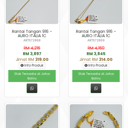
Rantai Tangan 916 -
Rantai Tangan 916 -
AURO ITALIA 1C
AURO ITALIA 1C
ART572868
ART572869
RM 4,216
RM 4,160
RM 3,897
RM 3,845
Jimat RM
319.00
Jimat RM
314.00
Info Produk
Info Produk
Stok Tersedia di Johor
Stok Tersedia di Johor
Bahru
Bahru