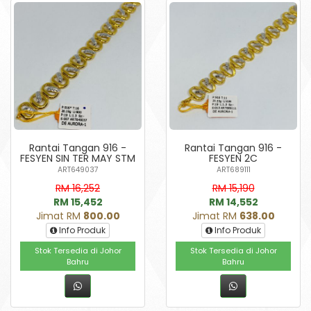
Rantai Tangan 916 -
Rantai Tangan 916 -
FESYEN SIN TER MAY STM
FESYEN 2C
ART649037
ART689111
RM 16,252
RM 15,190
RM 15,452
RM 14,552
Jimat RM
800.00
Jimat RM
638.00
Info Produk
Info Produk
Stok Tersedia di Johor
Stok Tersedia di Johor
Bahru
Bahru