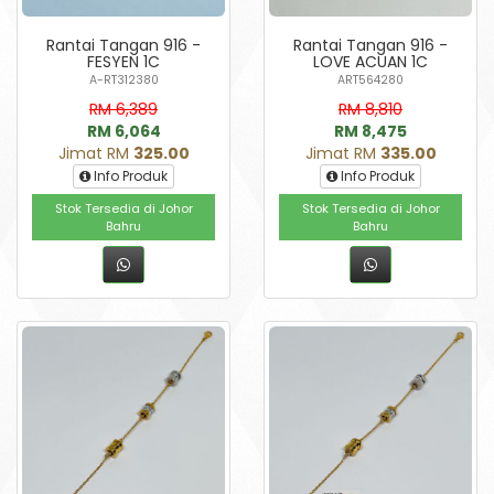
Rantai Tangan 916 -
Rantai Tangan 916 -
FESYEN 1C
LOVE ACUAN 1C
A-RT312380
ART564280
RM 6,389
RM 8,810
RM 6,064
RM 8,475
Jimat RM
325.00
Jimat RM
335.00
Info Produk
Info Produk
Stok Tersedia di Johor
Stok Tersedia di Johor
Bahru
Bahru