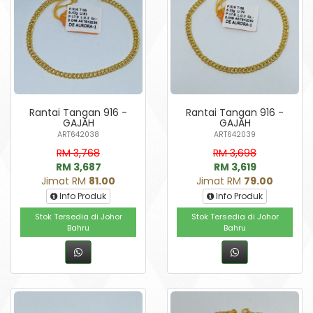
Rantai Tangan 916 -
Rantai Tangan 916 -
GAJAH
GAJAH
ART642038
ART642039
RM 3,768
RM 3,698
RM 3,687
RM 3,619
Jimat RM
81.00
Jimat RM
79.00
Info Produk
Info Produk
Stok Tersedia di Johor
Stok Tersedia di Johor
Bahru
Bahru