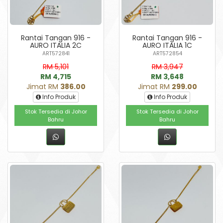
Rantai Tangan 916 -
Rantai Tangan 916 -
AURO ITALIA 2C
AURO ITALIA 1C
ART572841
ART572854
RM 5,101
RM 3,947
RM 4,715
RM 3,648
Jimat RM
386.00
Jimat RM
299.00
Info Produk
Info Produk
Stok Tersedia di Johor
Stok Tersedia di Johor
Bahru
Bahru