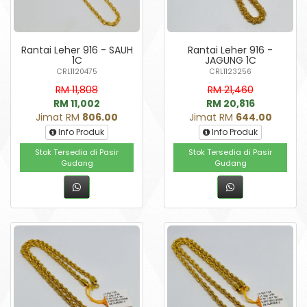
Rantai Leher 916 - SAUH
Rantai Leher 916 -
1C
JAGUNG 1C
CRL1120475
CRL1123256
RM 11,808
RM 21,460
RM 11,002
RM 20,816
Jimat RM
806.00
Jimat RM
644.00
Info Produk
Info Produk
Stok Tersedia di Pasir
Stok Tersedia di Pasir
Gudang
Gudang