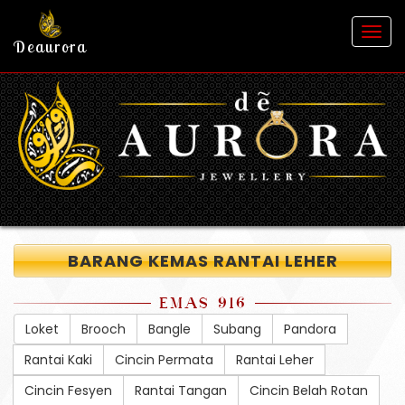
Togg
Deaurora
navig
BARANG KEMAS RANTAI LEHER
EMAS 916
Loket
Brooch
Bangle
Subang
Pandora
Rantai Kaki
Cincin Permata
Rantai Leher
Cincin Fesyen
Rantai Tangan
Cincin Belah Rotan