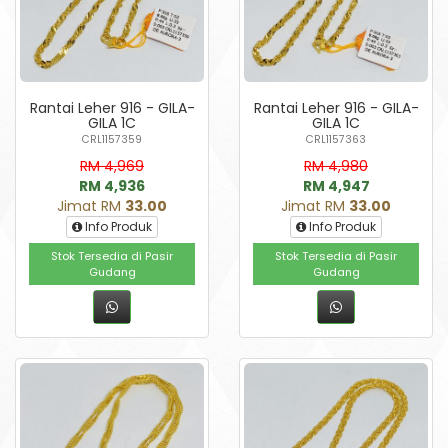
Rantai Leher 916 - GILA-
Rantai Leher 916 - GILA-
GILA 1C
GILA 1C
CRL1157359
CRL1157363
RM 4,969
RM 4,980
RM 4,936
RM 4,947
Jimat RM
33.00
Jimat RM
33.00
Info Produk
Info Produk
Stok Tersedia di Pasir
Stok Tersedia di Pasir
Gudang
Gudang