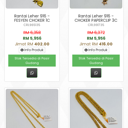
Rantai Leher 916 -
Rantai Leher 916 -
FESYEN CHOKER 1C
CHOKER PAPERCLIP 3C
CRL965135
CRL991735
RM 6,358
RM 6,372
RM 5,956
RM 5,956
Jimat RM
402.00
Jimat RM
416.00
Info Produk
Info Produk
Stok Tersedia di Pasir
Stok Tersedia di Pasir
Gudang
Gudang