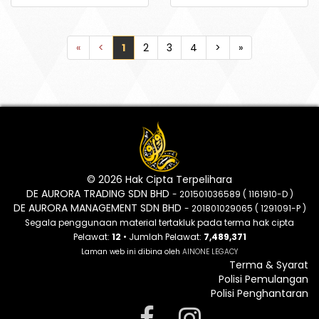
«
<
1
2
3
4
>
»
© 2026 Hak Cipta Terpelihara
DE AURORA TRADING SDN BHD
- 201501036589 ( 1161910-D )
DE AURORA MANAGEMENT SDN BHD
- 201801029065 ( 1291091-P )
Segala penggunaan material tertakluk pada terma hak cipta
Pelawat:
12
• Jumlah Pelawat:
7,489,371
Laman web ini dibina oleh
AINONE LEGACY
Terma & Syarat
Polisi Pemulangan
Polisi Penghantaran