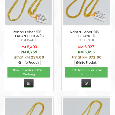
Rantai Leher 916 -
Rantai Leher 916 -
ITALIAN DESIGN 1C
TOCANG 1C
CRL1157457
CRL1157458
RM 8,493
RM 6,027
RM 8,259
RM 5,655
Jimat RM
234.00
Jimat RM
372.00
Info Produk
Info Produk
Stok Tersedia di Pasir
Stok Tersedia di Pasir
Gudang
Gudang