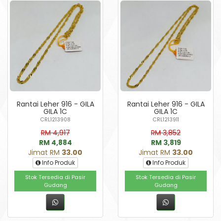
Rantai Leher 916 - GILA
Rantai Leher 916 - GILA
GILA 1C
GILA 1C
CRL1213908
CRL1213911
RM 4,917
RM 3,852
RM 4,884
RM 3,819
Jimat RM
33.00
Jimat RM
33.00
Info Produk
Info Produk
Stok Tersedia di Pasir
Stok Tersedia di Pasir
Gudang
Gudang