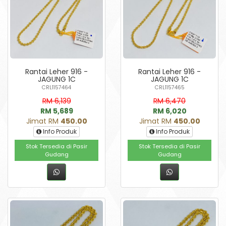
Rantai Leher 916 -
Rantai Leher 916 -
JAGUNG 1C
JAGUNG 1C
CRL1157464
CRL1157465
RM 6,139
RM 6,470
RM 5,689
RM 6,020
Jimat RM
450.00
Jimat RM
450.00
Info Produk
Info Produk
Stok Tersedia di Pasir
Stok Tersedia di Pasir
Gudang
Gudang