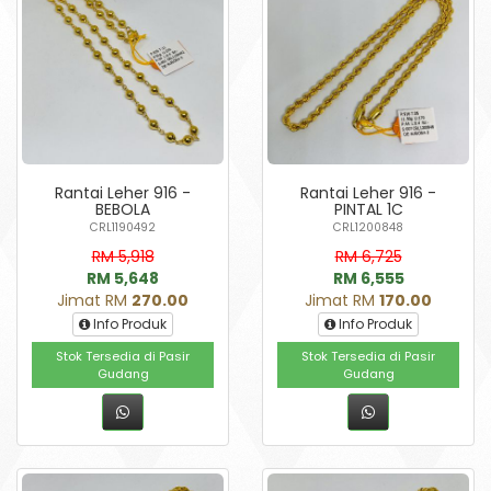
Rantai Leher 916 -
Rantai Leher 916 -
BEBOLA
PINTAL 1C
CRL1190492
CRL1200848
RM 5,918
RM 6,725
RM 5,648
RM 6,555
Jimat RM
270.00
Jimat RM
170.00
Info Produk
Info Produk
Stok Tersedia di Pasir
Stok Tersedia di Pasir
Gudang
Gudang