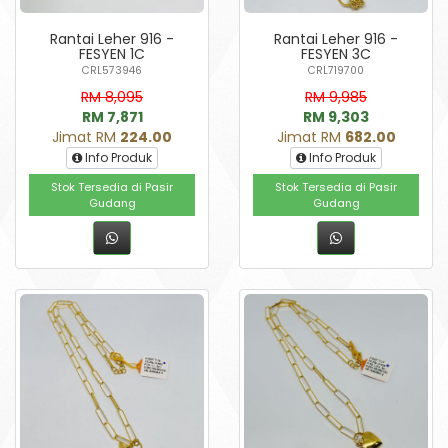
Rantai Leher 916 -
Rantai Leher 916 -
FESYEN 1C
FESYEN 3C
CRL573946
CRL719700
RM 8,095
RM 9,985
RM 7,871
RM 9,303
Jimat RM
224.00
Jimat RM
682.00
Info Produk
Info Produk
Stok Tersedia di Pasir
Stok Tersedia di Pasir
Gudang
Gudang