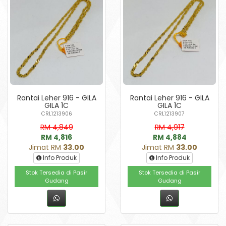
Rantai Leher 916 - GILA
Rantai Leher 916 - GILA
GILA 1C
GILA 1C
CRL1213906
CRL1213907
RM 4,849
RM 4,917
RM 4,816
RM 4,884
Jimat RM
33.00
Jimat RM
33.00
Info Produk
Info Produk
Stok Tersedia di Pasir
Stok Tersedia di Pasir
Gudang
Gudang