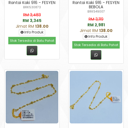
Rantai Kaki 916 - FESYEN
Rantai Kaki 916 - FESYEN
BEBOLA
BRK530873
BRK549007
RM 3,483
RM 3,119
RM 3,345
RM 2,981
Jimat RM
138.00
Jimat RM
138.00
Info Produk
Info Produk
Stok Tersedia di Batu Pahat
Stok Tersedia di Batu Pahat