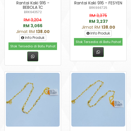
Rantai Kaki 916 -
Rantai Kaki 916 - FESYEN
BEBOLA 1C
BRK666725
BRK643572
RM 3,375
RM 3,204
RM 3,237
RM 3,066
Jimat RM
138.00
Jimat RM
138.00
Info Produk
Info Produk
Stok Tersedia di Batu Pahat
Stok Tersedia di Batu Pahat