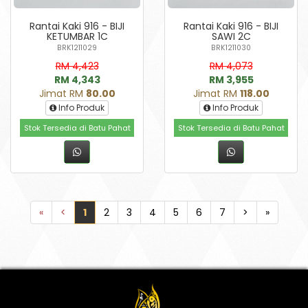
Rantai Kaki 916 - BIJI
Rantai Kaki 916 - BIJI
KETUMBAR 1C
SAWI 2C
BRK1211029
BRK1211030
RM 4,423
RM 4,073
RM 4,343
RM 3,955
Jimat RM
80.00
Jimat RM
118.00
Info Produk
Info Produk
Stok Tersedia di Batu Pahat
Stok Tersedia di Batu Pahat
«
<
1
2
3
4
5
6
7
>
»