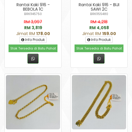
Rantai Kaki 916 -
Rantai Kaki 916 - BIJI
BEBOLA 1C
SAWI 2C
BRK1145750
BRK1155480
RM 3,997
RM 4,218
RM 3,819
RM 4,058
Jimat RM
178.00
Jimat RM
159.00
Info Produk
Info Produk
Stok Tersedia di Batu Pahat
Stok Tersedia di Batu Pahat