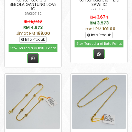
BEBOLA GANTUNG LOVE
SAWI 1C
1C
BRK1118295
BRK1107162
RM 3,674
RM 5,042
RM 3,573
RM 4,873
Jimat RM
101.00
Jimat RM
169.00
Info Produk
Info Produk
Stok Tersedia di Batu Pahat
Stok Tersedia di Batu Pahat