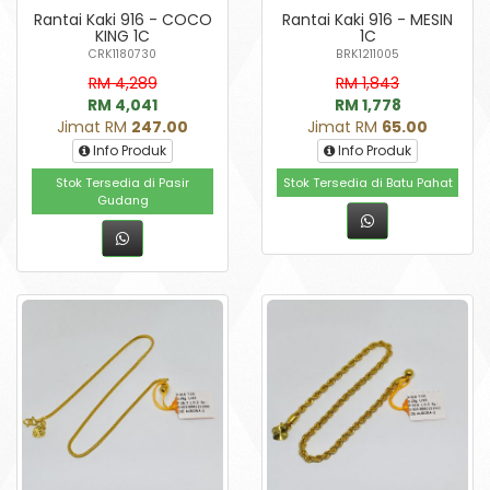
Rantai Kaki 916 - COCO
Rantai Kaki 916 - MESIN
KING 1C
1C
CRK1180730
BRK1211005
RM 4,289
RM 1,843
RM 4,041
RM 1,778
Jimat RM
247.00
Jimat RM
65.00
Info Produk
Info Produk
Stok Tersedia di Pasir
Stok Tersedia di Batu Pahat
Gudang