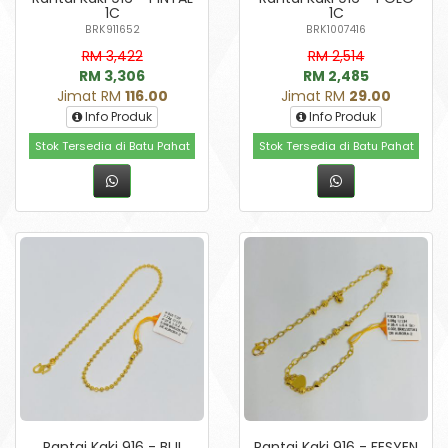
1C
1C
BRK911652
BRK1007416
RM 3,422
RM 2,514
RM 3,306
RM 2,485
Jimat RM
116.00
Jimat RM
29.00
Info Produk
Info Produk
Stok Tersedia di Batu Pahat
Stok Tersedia di Batu Pahat
Rantai Kaki 916 - BIJI
Rantai Kaki 916 - FESYEN