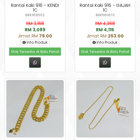
Rantai Kaki 916 - KENDI
Rantai Kaki 916 - GAJAH
1C
1C
BRK1158552
BRK1180670
RM 3,168
RM 4,368
RM 3,089
RM 4,115
Jimat RM
79.00
Jimat RM
253.00
Info Produk
Info Produk
Stok Tersedia di Batu Pahat
Stok Tersedia di Batu Pahat