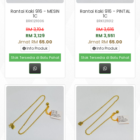
Rantai Kaki 916 - MESIN
Rantai Kaki 916 - PINTAL
1C
1C
BRK1211006
BRK1211012
RM 3,194
RM 3,616
RM 3,129
RM 3,551
Jimat RM
65.00
Jimat RM
65.00
Info Produk
Info Produk
Stok Tersedia di Batu Pahat
Stok Tersedia di Batu Pahat