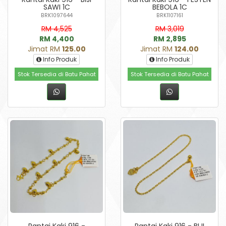
SAWI 1C
BEBOLA 1C
BRK1097644
BRK1107161
RM 4,525
RM 3,019
RM 4,400
RM 2,895
Jimat RM
125.00
Jimat RM
124.00
Info Produk
Info Produk
Stok Tersedia di Batu Pahat
Stok Tersedia di Batu Pahat
Rantai Kaki 916 -
Rantai Kaki 916 - BIJI