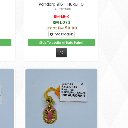
G
Pandora 916 - HURUF G
B-CP202980
RM 1,163
RM 1,073
Jimat RM
90.00
Info Produk
Stok Tersedia di Batu Pahat