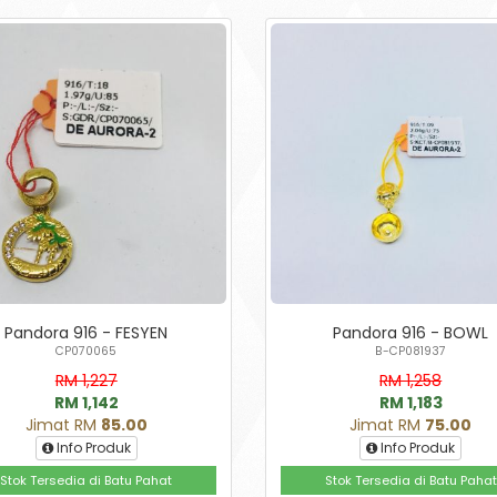
Pandora 916 - FESYEN
Pandora 916 - BOWL
CP070065
B-CP081937
RM 1,227
RM 1,258
RM 1,142
RM 1,183
Jimat RM
85.00
Jimat RM
75.00
Info Produk
Info Produk
Stok Tersedia di Batu Pahat
Stok Tersedia di Batu Pahat