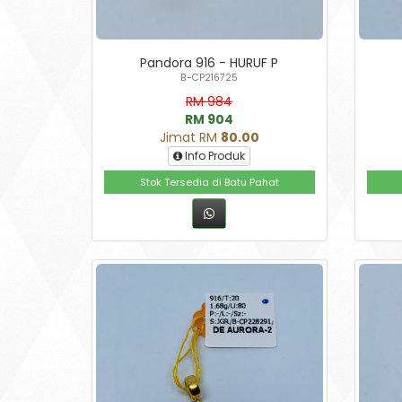
Pandora 916 - HURUF P
B-CP216725
RM 984
RM 904
Jimat RM
80.00
Info Produk
Stok Tersedia di Batu Pahat