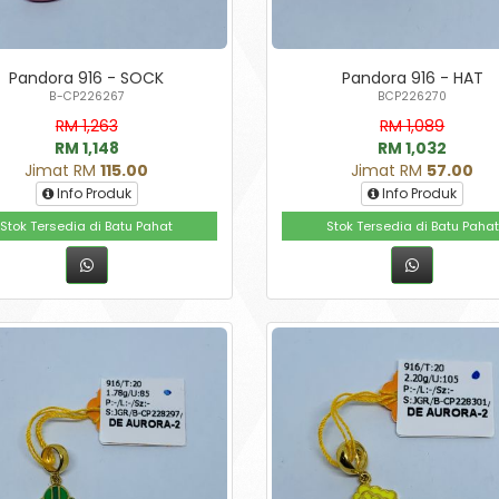
Pandora 916 - SOCK
Pandora 916 - HAT
B-CP226267
BCP226270
RM 1,263
RM 1,089
RM 1,148
RM 1,032
Jimat RM
115.00
Jimat RM
57.00
Info Produk
Info Produk
Stok Tersedia di Batu Pahat
Stok Tersedia di Batu Pahat