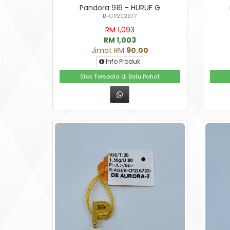
Pandora 916 - HURUF G
B-CP202977
RM 1,093
RM 1,003
Jimat RM
90.00
Info Produk
Stok Tersedia di Batu Pahat