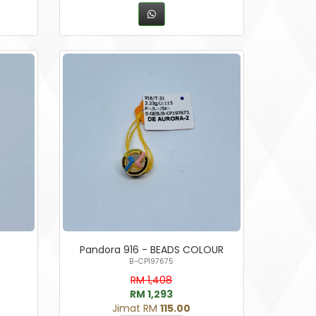
R
Pandora 916 - BEADS COLOUR
B-CP197675
RM 1,408
RM 1,293
Jimat RM
115.00