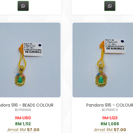
dora 916 - BEADS COLOUR
Pandora 916 - COLOU
BCP191866
BCP191873
RM 1,169
RM 1,123
RM 1,112
RM 1,066
Jimat RM
57.00
Jimat RM
57.00