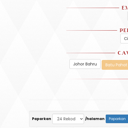
E
PE
C
CA
Johor Bahru
Batu Pahat
Paparkan
/halaman