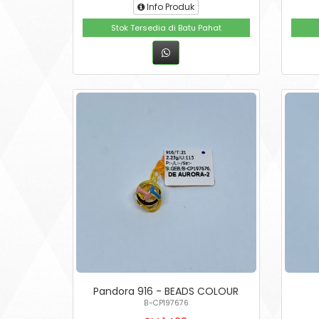
Info Produk
Stok Tersedia di Batu Pahat
Pandora 916 - BEADS COLOUR
B-CP197676