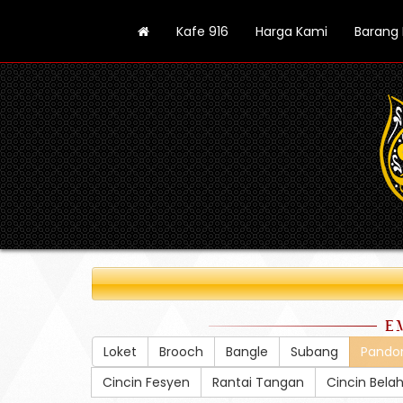
Kafe 916
Harga Kami
Barang
E
Loket
Brooch
Bangle
Subang
Pando
Cincin Fesyen
Rantai Tangan
Cincin Bela