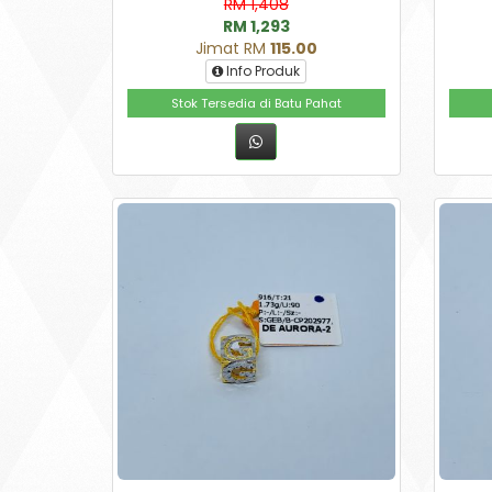
RM 1,408
RM 1,293
Jimat RM
115.00
Info Produk
Stok Tersedia di Batu Pahat