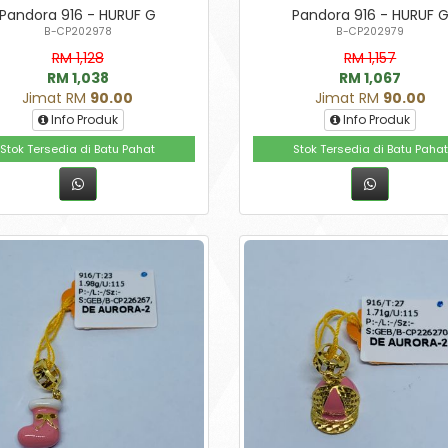
Pandora 916 - HURUF G
Pandora 916 - HURUF 
B-CP202978
B-CP202979
RM 1,128
RM 1,157
RM 1,038
RM 1,067
Jimat RM
90.00
Jimat RM
90.00
Info Produk
Info Produk
Stok Tersedia di Batu Pahat
Stok Tersedia di Batu Pahat