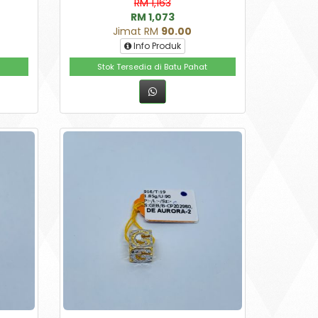
RM 1,163
RM 1,073
Jimat RM
90.00
Info Produk
Stok Tersedia di Batu Pahat