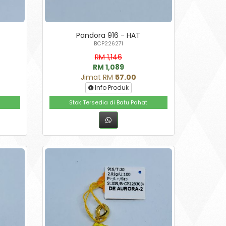
Pandora 916 - HAT
BCP226271
RM 1,146
RM 1,089
Jimat RM
57.00
Info Produk
Stok Tersedia di Batu Pahat