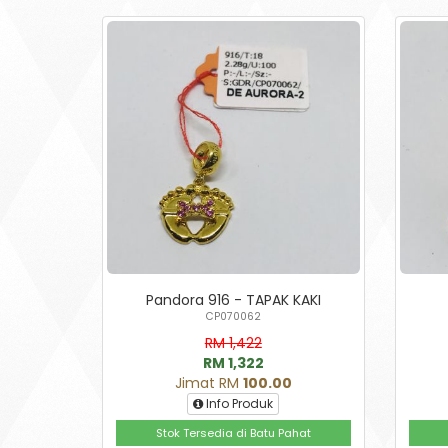
Pandora 916 - TAPAK KAKI
CP070062
RM 1,422
RM 1,322
Jimat RM
100.00
Info Produk
Stok Tersedia di Batu Pahat