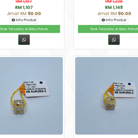
RM 1,197
RM 1,238
RM 1,107
RM 1,148
Jimat RM
90.00
Jimat RM
90.00
Info Produk
Info Produk
Stok Tersedia di Batu Pahat
Stok Tersedia di Batu Pahat