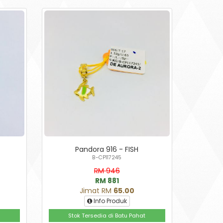
Pandora 916 - FISH
B-CP117245
RM 946
RM 881
Jimat RM
65.00
Info Produk
Stok Tersedia di Batu Pahat