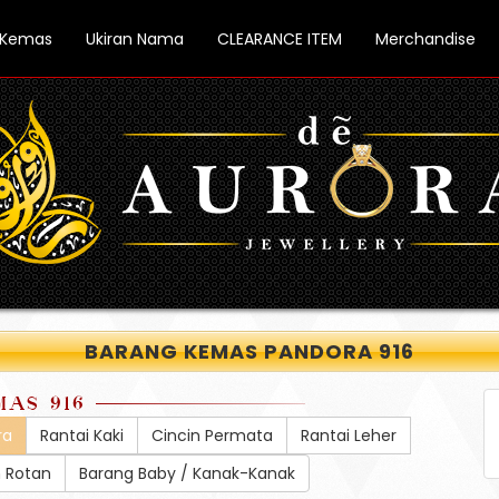
 Kemas
Ukiran Nama
CLEARANCE ITEM
Merchandise
BARANG KEMAS PANDORA 916
MAS 916
ra
Rantai Kaki
Cincin Permata
Rantai Leher
h Rotan
Barang Baby / Kanak-Kanak