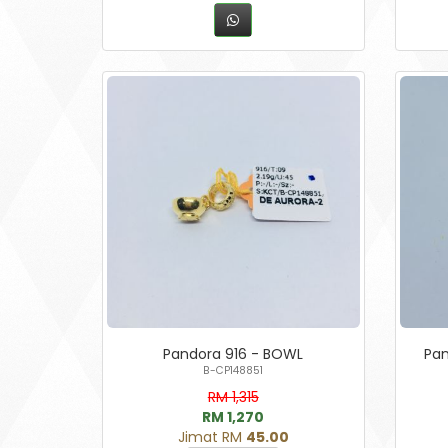
Pandora 916 - BOWL
Pan
B-CP148851
RM 1,315
RM 1,270
Jimat RM
45.00