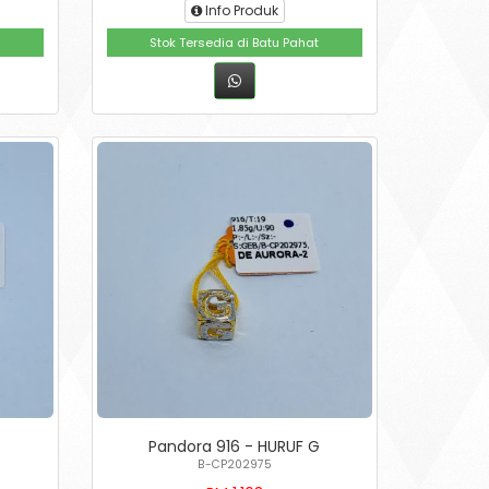
Info Produk
Stok Tersedia di Batu Pahat
Pandora 916 - HURUF G
B-CP202975