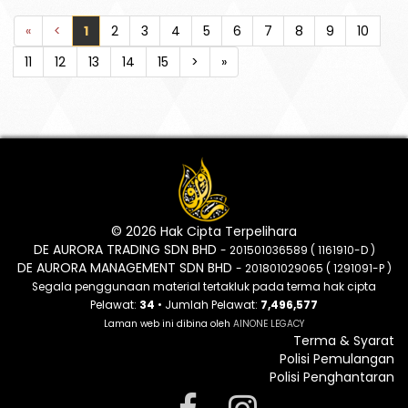
«
<
1
2
3
4
5
6
7
8
9
10
11
12
13
14
15
>
»
© 2026 Hak Cipta Terpelihara
DE AURORA TRADING SDN BHD
- 201501036589 ( 1161910-D )
DE AURORA MANAGEMENT SDN BHD
- 201801029065 ( 1291091-P )
Segala penggunaan material tertakluk pada terma hak cipta
Pelawat:
34
• Jumlah Pelawat:
7,496,577
Laman web ini dibina oleh
AINONE LEGACY
Terma & Syarat
Polisi Pemulangan
Polisi Penghantaran