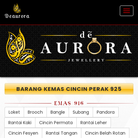
Togg
Deaurora
navig
BARANG KEMAS CINCIN PERAK 925
EMAS 916
Loket
Brooch
Bangle
Subang
Pandora
Rantai Kaki
Cincin Permata
Rantai Leher
Cincin Fesyen
Rantai Tangan
Cincin Belah Rotan