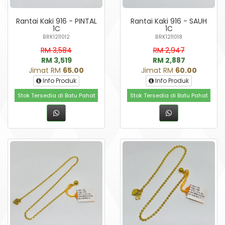
Rantai Kaki 916 - PINTAL
Rantai Kaki 916 - SAUH
1C
1C
BRK1211012
BRK1211018
RM 3,584
RM 2,947
RM 3,519
RM 2,887
Jimat RM
65.00
Jimat RM
60.00
Info Produk
Info Produk
Stok Tersedia di Batu Pahat
Stok Tersedia di Batu Pahat