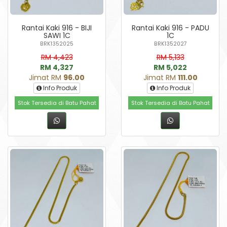
Rantai Kaki 916 - BIJI
Rantai Kaki 916 - PADU
SAWI 1C
1C
BRK1352025
BRK1352027
RM 4,423
RM 5,133
RM 4,327
RM 5,022
Jimat RM
96.00
Jimat RM
111.00
Info Produk
Info Produk
Stok Tersedia di Batu Pahat
Stok Tersedia di Batu Pahat