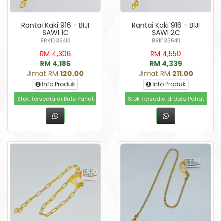
Rantai Kaki 916 - BIJI
Rantai Kaki 916 - BIJI
SAWI 1C
SAWI 2C
BRK1335410
BRK1335411
RM 4,306
RM 4,550
RM 4,186
RM 4,339
Jimat RM
120.00
Jimat RM
211.00
Info Produk
Info Produk
Stok Tersedia di Batu Pahat
Stok Tersedia di Batu Pahat