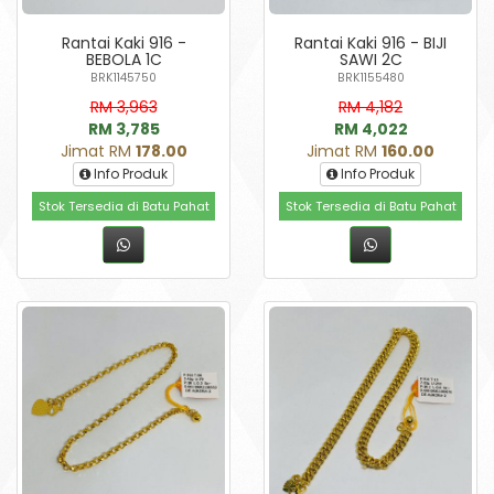
Rantai Kaki 916 -
Rantai Kaki 916 - BIJI
BEBOLA 1C
SAWI 2C
BRK1145750
BRK1155480
RM 3,963
RM 4,182
RM 3,785
RM 4,022
Jimat RM
178.00
Jimat RM
160.00
Info Produk
Info Produk
Stok Tersedia di Batu Pahat
Stok Tersedia di Batu Pahat