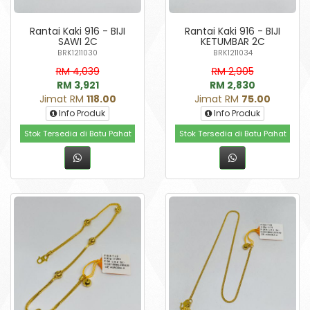
Rantai Kaki 916 - BIJI
Rantai Kaki 916 - BIJI
SAWI 2C
KETUMBAR 2C
BRK1211030
BRK1211034
RM 4,039
RM 2,905
RM 3,921
RM 2,830
Jimat RM
118.00
Jimat RM
75.00
Info Produk
Info Produk
Stok Tersedia di Batu Pahat
Stok Tersedia di Batu Pahat