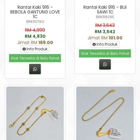
Rantai Kaki 916 -
Rantai Kaki 916 - BIJI
BEBOLA GANTUNG LOVE
SAWI 1C
1C
BRK1118295
BRK1107162
RM 3,643
RM 4,999
RM 3,542
RM 4,830
Jimat RM
101.00
Jimat RM
169.00
Info Produk
Info Produk
Stok Tersedia di Batu Pahat
Stok Tersedia di Batu Pahat