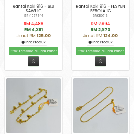
Rantai Kaki 916 - BIJI
Rantai Kaki 916 - FESYEN
SAWI 1C
BEBOLA 1C
BRK1097644
BRK1107161
RM 4,486
RM 2,994
RM 4,361
RM 2,870
Jimat RM
125.00
Jimat RM
124.00
Info Produk
Info Produk
Stok Tersedia di Batu Pahat
Stok Tersedia di Batu Pahat