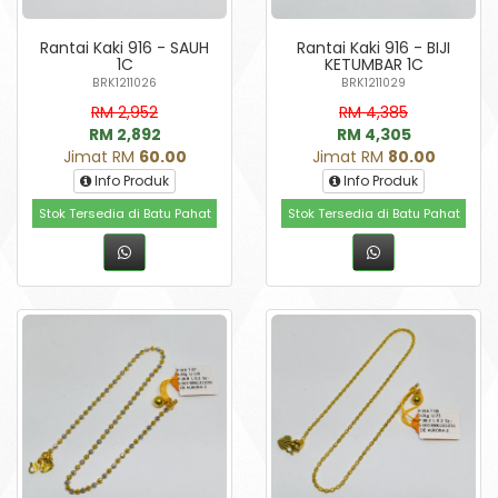
Rantai Kaki 916 - SAUH
Rantai Kaki 916 - BIJI
1C
KETUMBAR 1C
BRK1211026
BRK1211029
RM 2,952
RM 4,385
RM 2,892
RM 4,305
Jimat RM
60.00
Jimat RM
80.00
Info Produk
Info Produk
Stok Tersedia di Batu Pahat
Stok Tersedia di Batu Pahat