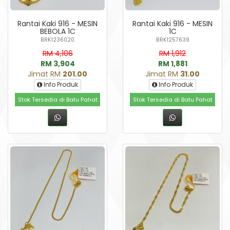
Rantai Kaki 916 - MESIN
Rantai Kaki 916 - MESIN
BEBOLA 1C
1C
BRK1236020
BRK1257639
RM 4,106
RM 1,912
RM 3,904
RM 1,881
Jimat RM
201.00
Jimat RM
31.00
Info Produk
Info Produk
Stok Tersedia di Batu Pahat
Stok Tersedia di Batu Pahat