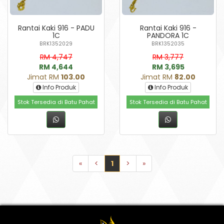
Rantai Kaki 916 - PADU
Rantai Kaki 916 -
1C
PANDORA 1C
BRK1352029
BRK1352035
RM 4,747
RM 3,777
RM 4,644
RM 3,695
Jimat RM
103.00
Jimat RM
82.00
Info Produk
Info Produk
Stok Tersedia di Batu Pahat
Stok Tersedia di Batu Pahat
«
<
1
>
»