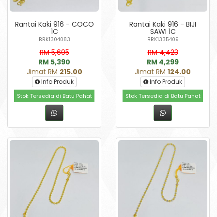
Rantai Kaki 916 - COCO
Rantai Kaki 916 - BIJI
1C
SAWI 1C
BRK1304083
BRK1335409
RM 5,605
RM 4,423
RM 5,390
RM 4,299
Jimat RM
215.00
Jimat RM
124.00
Info Produk
Info Produk
Stok Tersedia di Batu Pahat
Stok Tersedia di Batu Pahat