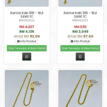
Rantai Kaki 916 - BIJI
Rantai Kaki 916 - BIJI
SAWI 1C
SAWI 1C
BRK1352022
BRK1352023
RM 4,227
RM 3,112
RM 4,135
RM 3,045
Jimat RM
92.00
Jimat RM
67.00
Info Produk
Info Produk
Stok Tersedia di Batu Pahat
Stok Tersedia di Batu Pahat