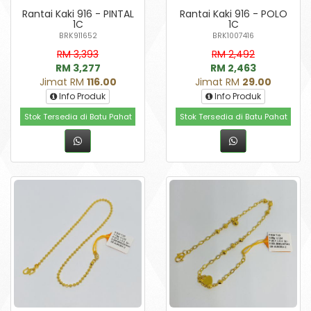
Rantai Kaki 916 - PINTAL
Rantai Kaki 916 - POLO
1C
1C
BRK911652
BRK1007416
RM 3,393
RM 2,492
RM 3,277
RM 2,463
Jimat RM
116.00
Jimat RM
29.00
Info Produk
Info Produk
Stok Tersedia di Batu Pahat
Stok Tersedia di Batu Pahat