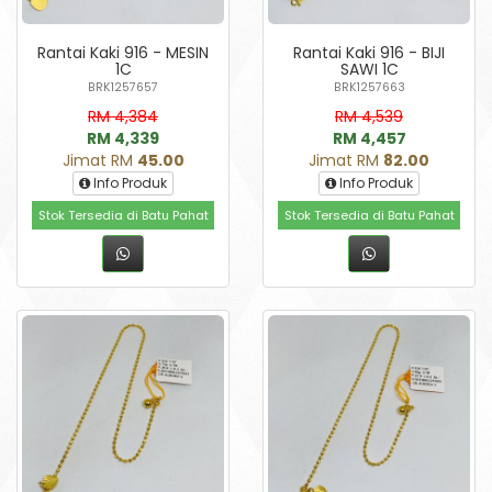
Rantai Kaki 916 - MESIN
Rantai Kaki 916 - BIJI
1C
SAWI 1C
BRK1257657
BRK1257663
RM 4,384
RM 4,539
RM 4,339
RM 4,457
Jimat RM
45.00
Jimat RM
82.00
Info Produk
Info Produk
Stok Tersedia di Batu Pahat
Stok Tersedia di Batu Pahat