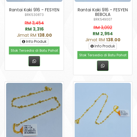
Rantai Kaki 916 - FESYEN
Rantai Kaki 916 - FESYEN
BEBOLA
BRK530873
BRK549007
RM 3,454
RM 3,092
RM 3,316
RM 2,954
Jimat RM
138.00
Jimat RM
138.00
Info Produk
Info Produk
Stok Tersedia di Batu Pahat
Stok Tersedia di Batu Pahat