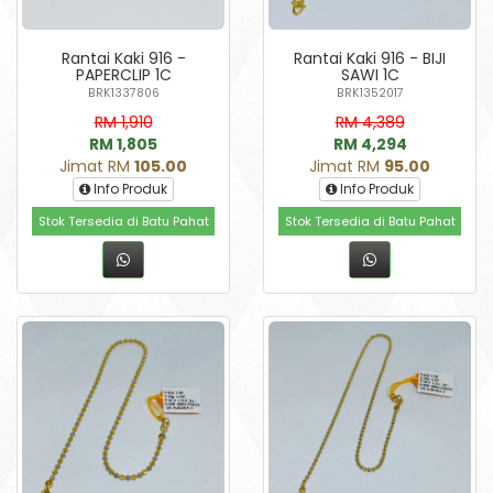
Rantai Kaki 916 -
Rantai Kaki 916 - BIJI
PAPERCLIP 1C
SAWI 1C
BRK1337806
BRK1352017
RM 1,910
RM 4,389
RM 1,805
RM 4,294
Jimat RM
105.00
Jimat RM
95.00
Info Produk
Info Produk
Stok Tersedia di Batu Pahat
Stok Tersedia di Batu Pahat