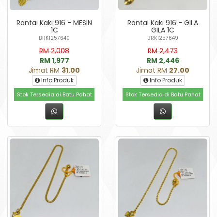
Rantai Kaki 916 - MESIN
Rantai Kaki 916 - GILA
1C
GILA 1C
BRK1257640
BRK1257649
RM 2,008
RM 2,473
RM 1,977
RM 2,446
Jimat RM
31.00
Jimat RM
27.00
Info Produk
Info Produk
Stok Tersedia di Batu Pahat
Stok Tersedia di Batu Pahat