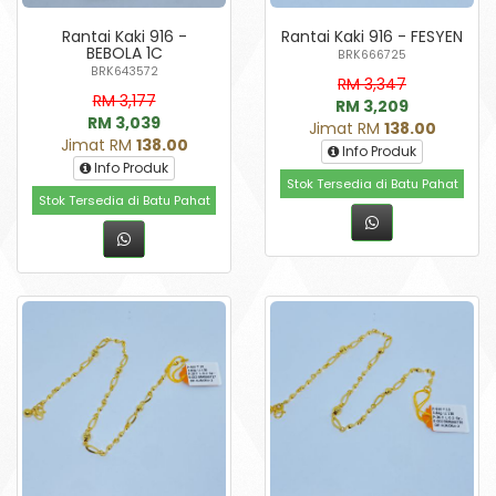
Rantai Kaki 916 -
Rantai Kaki 916 - FESYEN
BEBOLA 1C
BRK666725
BRK643572
RM 3,347
RM 3,177
RM 3,209
RM 3,039
Jimat RM
138.00
Jimat RM
138.00
Info Produk
Info Produk
Stok Tersedia di Batu Pahat
Stok Tersedia di Batu Pahat