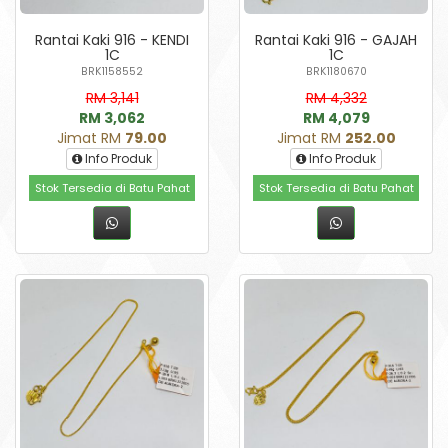
Rantai Kaki 916 - KENDI
Rantai Kaki 916 - GAJAH
1C
1C
BRK1158552
BRK1180670
RM 3,141
RM 4,332
RM 3,062
RM 4,079
Jimat RM
79.00
Jimat RM
252.00
Info Produk
Info Produk
Stok Tersedia di Batu Pahat
Stok Tersedia di Batu Pahat