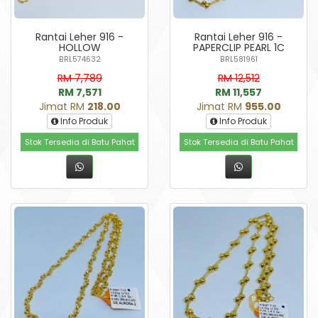
Rantai Leher 916 -
Rantai Leher 916 -
HOLLOW
PAPERCLIP PEARL 1C
BRL574632
BRL581961
RM 7,789
RM 12,512
RM 7,571
RM 11,557
Jimat RM
218.00
Jimat RM
955.00
Info Produk
Info Produk
Stok Tersedia di Batu Pahat
Stok Tersedia di Batu Pahat