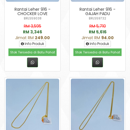
Rantai Leher 916 -
Rantai Leher 916 -
CHOCKER LOVE
GAJAH PADU
BRL559038
BRL559732
RM 3,595
RM 5,710
RM 3,346
RM 5,616
Jimat RM
249.00
Jimat RM
94.00
Info Produk
Info Produk
Stok Tersedia di Batu Pahat
Stok Tersedia di Batu Pahat