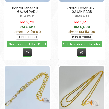
Rantai Leher 916 -
Rantai Leher 916 -
GAJAH PADU
GAJAH PADU
BRL559734
BRL559735
RM 5,721
RM 5,693
RM 5,627
RM 5,599
Jimat RM
94.00
Jimat RM
94.00
Info Produk
Info Produk
Stok Tersedia di Batu Pahat
Stok Tersedia di Batu Pahat