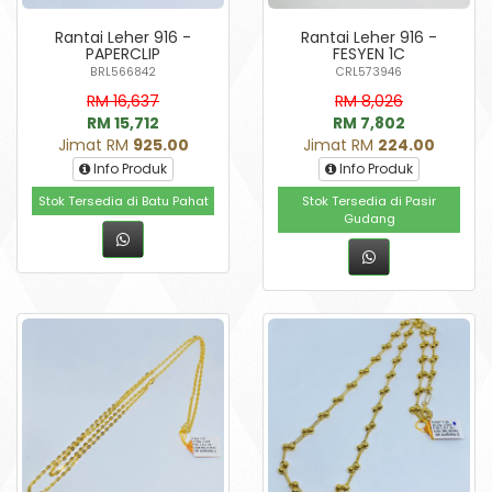
Rantai Leher 916 -
Rantai Leher 916 -
PAPERCLIP
FESYEN 1C
BRL566842
CRL573946
RM 16,637
RM 8,026
RM 15,712
RM 7,802
Jimat RM
925.00
Jimat RM
224.00
Info Produk
Info Produk
Stok Tersedia di Batu Pahat
Stok Tersedia di Pasir
Gudang