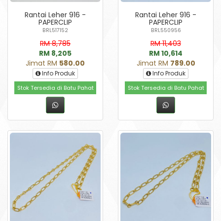
Rantai Leher 916 -
Rantai Leher 916 -
PAPERCLIP
PAPERCLIP
BRL517152
BRL550956
RM 8,785
RM 11,403
RM 8,205
RM 10,614
Jimat RM
580.00
Jimat RM
789.00
Info Produk
Info Produk
Stok Tersedia di Batu Pahat
Stok Tersedia di Batu Pahat