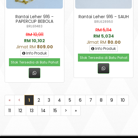
Rantai Leher 916 -
Rantai Leher 916 - SAUH
PAPERCLIP BEBOLA
BRL628950
BRL611483
RM 5,114
RM 10,911
RM 5,034
RM 10,102
Jimat RM
80.00
Jimat RM
809.00
Info Produk
Info Produk
Stok Tersedia di Batu Pahat
Stok Tersedia di Batu Pahat
«
<
1
2
3
4
5
6
7
8
9
10
11
12
13
14
15
>
»