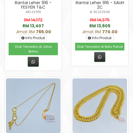
Rantai Leher 916 -
Rantai Leher 916 - SAUH
FESYEN T&C
2C
ARL323115
B-RL323938
RM 14,172
RM 14,375
RM 13,407
RM 13,605
Jimat RM
765.00
Jimat RM
770.00
Info Produk
Info Produk
Stok Tersedia di Johor
Stok Tersedia di Batu Pahat
Bahru