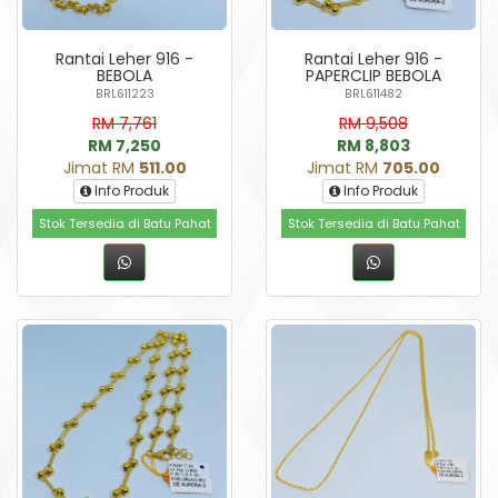
Rantai Leher 916 -
Rantai Leher 916 -
BEBOLA
PAPERCLIP BEBOLA
BRL611223
BRL611482
RM 7,761
RM 9,508
RM 7,250
RM 8,803
Jimat RM
511.00
Jimat RM
705.00
Info Produk
Info Produk
Stok Tersedia di Batu Pahat
Stok Tersedia di Batu Pahat