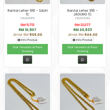
Rantai Leher 916 - SAUH
Rantai Leher 916 -
1C
JAGUNG 1C
CRL1120475
CRL1123256
RM 11,713
RM 21,277
RM 10,907
RM 20,633
Jimat RM
806.00
Jimat RM
644.00
Info Produk
Info Produk
Stok Tersedia di Pasir
Stok Tersedia di Pasir
Gudang
Gudang