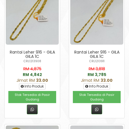
Rantai Leher 916 - GILA
Rantai Leher 916 - GILA
GILA 1C
GILA 1C
CRL1213908
CRL1213911
RM 4,875
RM 3,818
RM 4,842
RM 3,785
Jimat RM
33.00
Jimat RM
33.00
Info Produk
Info Produk
Stok Tersedia di Pasir
Stok Tersedia di Pasir
Gudang
Gudang