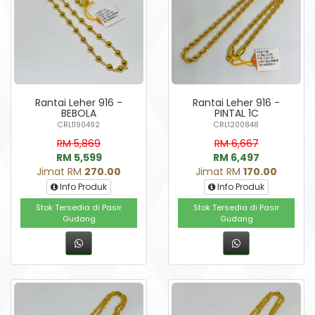
Rantai Leher 916 -
Rantai Leher 916 -
BEBOLA
PINTAL 1C
CRL1190492
CRL1200848
RM 5,869
RM 6,667
RM 5,599
RM 6,497
Jimat RM
270.00
Jimat RM
170.00
Info Produk
Info Produk
Stok Tersedia di Pasir
Stok Tersedia di Pasir
Gudang
Gudang