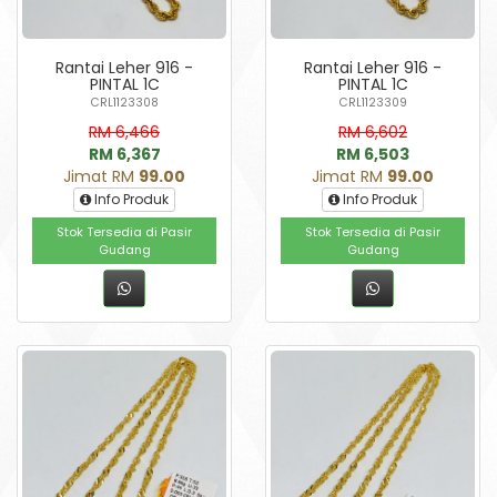
Rantai Leher 916 -
Rantai Leher 916 -
PINTAL 1C
PINTAL 1C
CRL1123308
CRL1123309
RM 6,466
RM 6,602
RM 6,367
RM 6,503
Jimat RM
99.00
Jimat RM
99.00
Info Produk
Info Produk
Stok Tersedia di Pasir
Stok Tersedia di Pasir
Gudang
Gudang