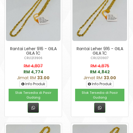
Rantai Leher 916 - GILA
Rantai Leher 916 - GILA
GILA 1C
GILA 1C
CRL1213906
CRL1213907
RM 4,807
RM 4,875
RM 4,774
RM 4,842
Jimat RM
33.00
Jimat RM
33.00
Info Produk
Info Produk
Stok Tersedia di Pasir
Stok Tersedia di Pasir
Gudang
Gudang