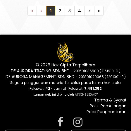
«
<
1
2
3
4
>
»
© 2026 Hak Cipta Terpelihara
DE AURORA TRADING SDN BHD
- 201501036589 ( 1161910-D )
DE AURORA MANAGEMENT SDN BHD
- 201801029065 ( 1291091-P )
Segala penggunaan material tertakluk pada terma hak cipta
Pelawat:
42
• Jumlah Pelawat:
7,491,352
Laman web ini dibina oleh
AINONE LEGACY
Terma & Syarat
Polisi Pemulangan
Polisi Penghantaran