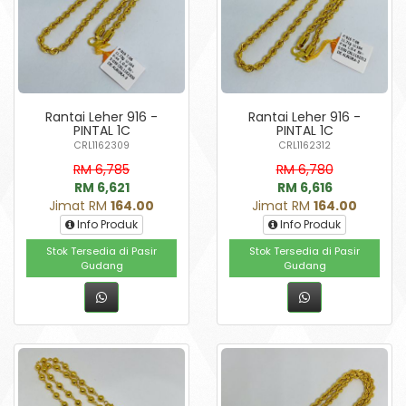
Rantai Leher 916 -
Rantai Leher 916 -
PINTAL 1C
PINTAL 1C
CRL1162309
CRL1162312
RM 6,785
RM 6,780
RM 6,621
RM 6,616
Jimat RM
164.00
Jimat RM
164.00
Info Produk
Info Produk
Stok Tersedia di Pasir
Stok Tersedia di Pasir
Gudang
Gudang