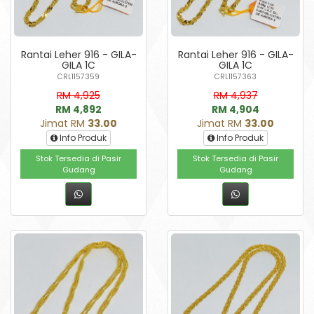
Rantai Leher 916 - GILA-
Rantai Leher 916 - GILA-
GILA 1C
GILA 1C
CRL1157359
CRL1157363
RM 4,925
RM 4,937
RM 4,892
RM 4,904
Jimat RM
33.00
Jimat RM
33.00
Info Produk
Info Produk
Stok Tersedia di Pasir
Stok Tersedia di Pasir
Gudang
Gudang