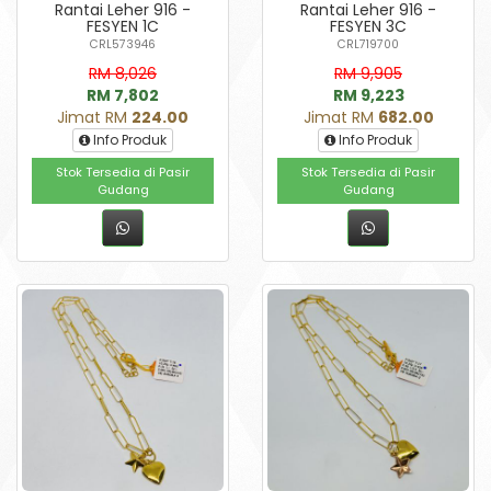
Rantai Leher 916 -
Rantai Leher 916 -
FESYEN 1C
FESYEN 3C
CRL573946
CRL719700
RM 8,026
RM 9,905
RM 7,802
RM 9,223
Jimat RM
224.00
Jimat RM
682.00
Info Produk
Info Produk
Stok Tersedia di Pasir
Stok Tersedia di Pasir
Gudang
Gudang