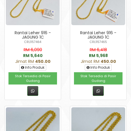
Rantai Leher 916 -
Rantai Leher 916 -
JAGUNG 1C
JAGUNG 1C
CRL1157464
CRL1157465
RM 6,090
RM 6,418
RM 5,640
RM 5,968
Jimat RM
450.00
Jimat RM
450.00
Info Produk
Info Produk
Stok Tersedia di Pasir
Stok Tersedia di Pasir
Gudang
Gudang