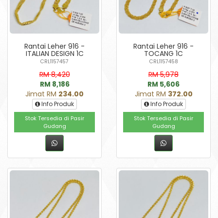
Rantai Leher 916 -
Rantai Leher 916 -
ITALIAN DESIGN 1C
TOCANG 1C
CRL1157457
CRL1157458
RM 8,420
RM 5,978
RM 8,186
RM 5,606
Jimat RM
234.00
Jimat RM
372.00
Info Produk
Info Produk
Stok Tersedia di Pasir
Stok Tersedia di Pasir
Gudang
Gudang