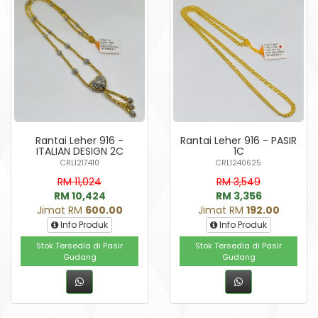
Rantai Leher 916 -
Rantai Leher 916 - PASIR
ITALIAN DESIGN 2C
1C
CRL1217410
CRL1240625
RM 11,024
RM 3,549
RM 10,424
RM 3,356
Jimat RM
600.00
Jimat RM
192.00
Info Produk
Info Produk
Stok Tersedia di Pasir
Stok Tersedia di Pasir
Gudang
Gudang