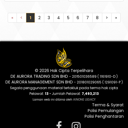
«
<
1
2
3
4
5
6
7
8
>
»
© 2026 Hak Cipta Terpelihara
DE AURORA TRADING SDN BHD
- 201501036589 ( 1161910-D )
DE AURORA MANAGEMENT SDN BHD
- 201801029065 ( 1291091-P )
Segala penggunaan material tertakluk pada terma hak cipta
Pelawat:
13
• Jumlah Pelawat:
7,493,213
Laman web ini dibina oleh
AINONE LEGACY
Terma & Syarat
Polisi Pemulangan
Polisi Penghantaran