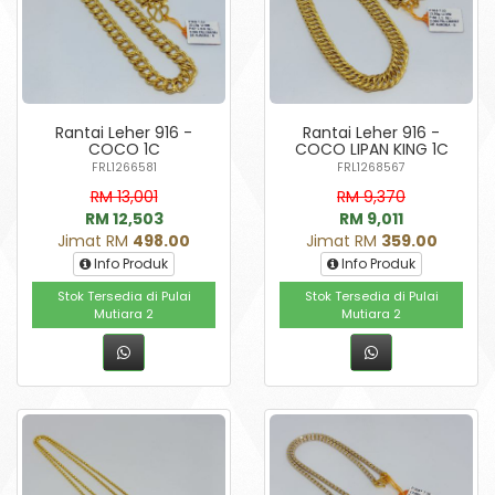
Rantai Leher 916 -
Rantai Leher 916 -
COCO 1C
COCO LIPAN KING 1C
FRL1266581
FRL1268567
RM 13,001
RM 9,370
RM 12,503
RM 9,011
Jimat RM
498.00
Jimat RM
359.00
Info Produk
Info Produk
Stok Tersedia di Pulai
Stok Tersedia di Pulai
Mutiara 2
Mutiara 2