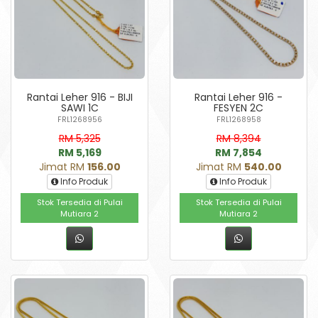
Rantai Leher 916 - BIJI
Rantai Leher 916 -
SAWI 1C
FESYEN 2C
FRL1268956
FRL1268958
RM 5,325
RM 8,394
RM 5,169
RM 7,854
Jimat RM
156.00
Jimat RM
540.00
Info Produk
Info Produk
Stok Tersedia di Pulai
Stok Tersedia di Pulai
Mutiara 2
Mutiara 2