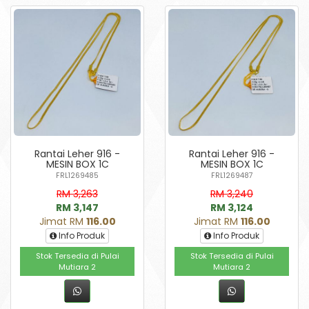
Rantai Leher 916 -
Rantai Leher 916 -
MESIN BOX 1C
MESIN BOX 1C
FRL1269485
FRL1269487
RM 3,263
RM 3,240
RM 3,147
RM 3,124
Jimat RM
116.00
Jimat RM
116.00
Info Produk
Info Produk
Stok Tersedia di Pulai
Stok Tersedia di Pulai
Mutiara 2
Mutiara 2