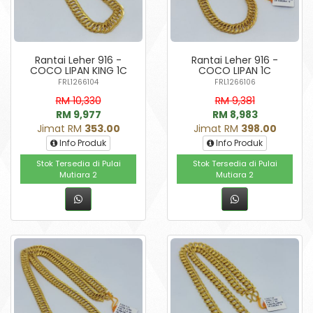
Rantai Leher 916 -
Rantai Leher 916 -
COCO LIPAN KING 1C
COCO LIPAN 1C
FRL1266104
FRL1266106
RM 10,330
RM 9,381
RM 9,977
RM 8,983
Jimat RM
353.00
Jimat RM
398.00
Info Produk
Info Produk
Stok Tersedia di Pulai
Stok Tersedia di Pulai
Mutiara 2
Mutiara 2