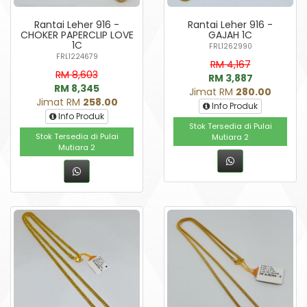
Rantai Leher 916 -
Rantai Leher 916 -
CHOKER PAPERCLIP LOVE
GAJAH 1C
1C
FRL1262990
FRL1224679
RM 4,167
RM 8,603
RM 3,887
RM 8,345
Jimat RM
280.00
Jimat RM
258.00
Info Produk
Info Produk
Stok Tersedia di Pulai
Stok Tersedia di Pulai
Mutiara 2
Mutiara 2