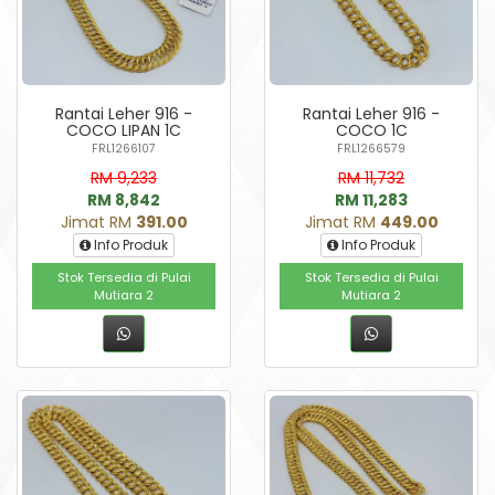
Rantai Leher 916 -
Rantai Leher 916 -
COCO LIPAN 1C
COCO 1C
FRL1266107
FRL1266579
RM 9,233
RM 11,732
RM 8,842
RM 11,283
Jimat RM
391.00
Jimat RM
449.00
Info Produk
Info Produk
Stok Tersedia di Pulai
Stok Tersedia di Pulai
Mutiara 2
Mutiara 2