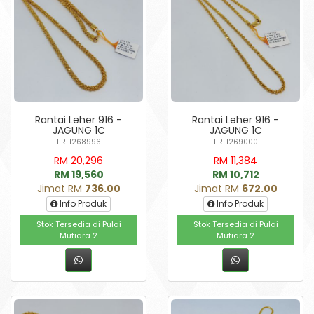
Rantai Leher 916 -
Rantai Leher 916 -
JAGUNG 1C
JAGUNG 1C
FRL1268996
FRL1269000
RM 20,296
RM 11,384
RM 19,560
RM 10,712
Jimat RM
736.00
Jimat RM
672.00
Info Produk
Info Produk
Stok Tersedia di Pulai
Stok Tersedia di Pulai
Mutiara 2
Mutiara 2